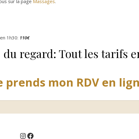
ous sur la page
Massages
.
ien 1h30:
110€
 du regard: Tout les tarifs 
e prends mon RDV en lig
Instagram
Facebook