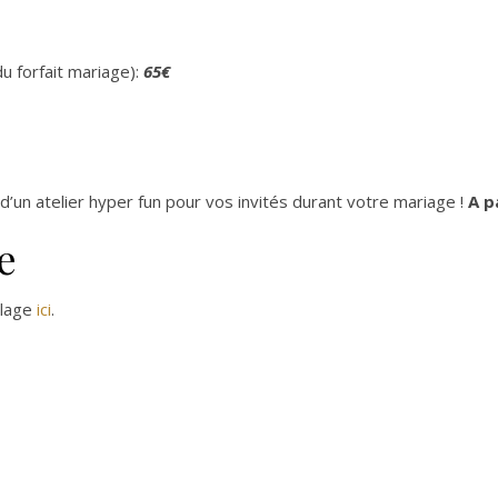
du forfait mariage):
65€
 d’un atelier hyper fun pour vos invités durant votre mariage !
A p
e
illage
ici
.